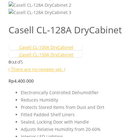
Casell CL-128A DryCabinet
Casell CL-100A DryCabinet
Casell CL-150A DryCabinet
0
out of 5
( There are no reviews yet. )
Rp
4.400.000
Electronically Controlled Dehumidifier
Reduces Humidity
Protects Stored Items from Dust and Dirt
Fitted Padded Shelf Liners
Sealed, Locking Door with Handle
Adjusts Relative Humidity from 20-60%
Interior LED Lighting