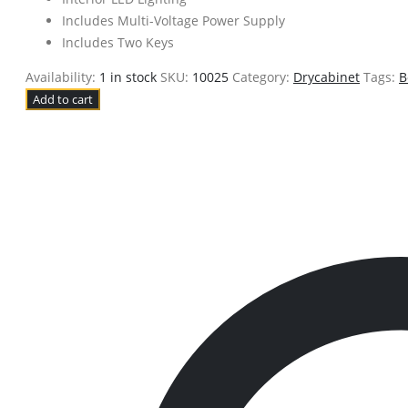
Includes Multi-Voltage Power Supply
Includes Two Keys
Availability:
1 in stock
SKU:
10025
Category:
Drycabinet
Tags:
B
Add to cart