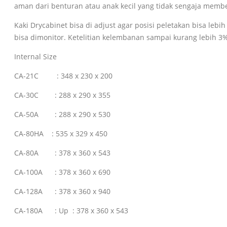
aman dari benturan atau anak kecil yang tidak sengaja memb
Kaki Drycabinet bisa di adjust agar posisi peletakan bisa le
bisa dimonitor. Ketelitian kelembanan sampai kurang lebih 3%
Internal Size
CA-21C : 348 x 230 x 200
CA-30C : 288 x 290 x 355
CA-50A : 288 x 290 x 530
CA-80HA : 535 x 329 x 450
CA-80A : 378 x 360 x 543
CA-100A : 378 x 360 x 690
CA-128A : 378 x 360 x 940
CA-180A : Up : 378 x 360 x 543