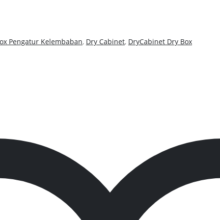
ox Pengatur Kelembaban
,
Dry Cabinet
,
DryCabinet Dry Box