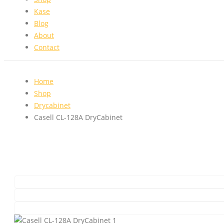
Kase
Blog
About
Contact
Home
Shop
Drycabinet
Casell CL-128A DryCabinet
Casell CL-128A DryCabin